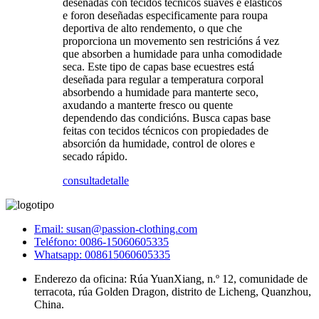
deseñadas con tecidos técnicos suaves e elásticos
e foron deseñadas especificamente para roupa
deportiva de alto rendemento, o que che
proporciona un movemento sen restricións á vez
que absorben a humidade para unha comodidade
seca. Este tipo de capas base ecuestres está
deseñada para regular a temperatura corporal
absorbendo a humidade para manterte seco,
axudando a manterte fresco ou quente
dependendo das condicións. Busca capas base
feitas con tecidos técnicos con propiedades de
absorción da humidade, control de olores e
secado rápido.
consulta
detalle
Email: susan@passion-clothing.com
Teléfono: 0086-15060605335
Whatsapp: 008615060605335
Enderezo da oficina: Rúa YuanXiang, n.º 12, comunidade de
terracota, rúa Golden Dragon, distrito de Licheng, Quanzhou,
China.