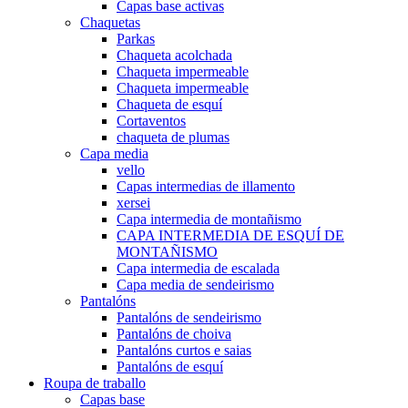
Capas base activas
Chaquetas
Parkas
Chaqueta acolchada
Chaqueta impermeable
Chaqueta impermeable
Chaqueta de esquí
Cortaventos
chaqueta de plumas
Capa media
vello
Capas intermedias de illamento
xersei
Capa intermedia de montañismo
CAPA INTERMEDIA DE ESQUÍ DE
MONTAÑISMO
Capa intermedia de escalada
Capa media de sendeirismo
Pantalóns
Pantalóns de sendeirismo
Pantalóns de choiva
Pantalóns curtos e saias
Pantalóns de esquí
Roupa de traballo
Capas base