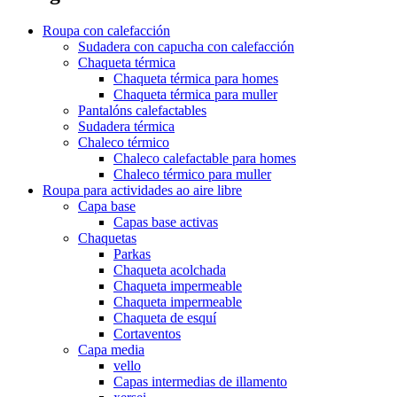
Roupa con calefacción
Sudadera con capucha con calefacción
Chaqueta térmica
Chaqueta térmica para homes
Chaqueta térmica para muller
Pantalóns calefactables
Sudadera térmica
Chaleco térmico
Chaleco calefactable para homes
Chaleco térmico para muller
Roupa para actividades ao aire libre
Capa base
Capas base activas
Chaquetas
Parkas
Chaqueta acolchada
Chaqueta impermeable
Chaqueta impermeable
Chaqueta de esquí
Cortaventos
Capa media
vello
Capas intermedias de illamento